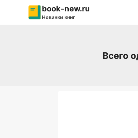
Перейти
book-new.ru
к
Новинки книг
содержимому
Всего о