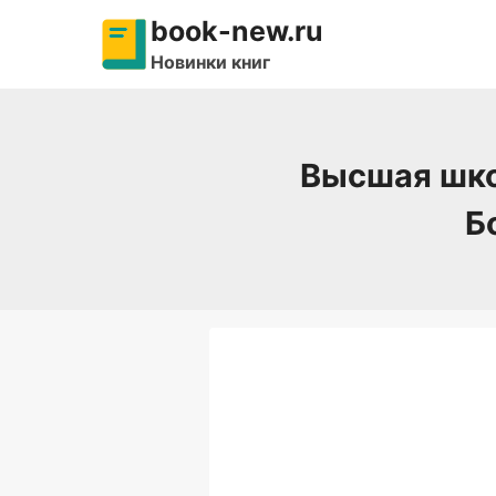
Перейти
book-new.ru
к
Новинки книг
содержимому
Высшая школ
Б