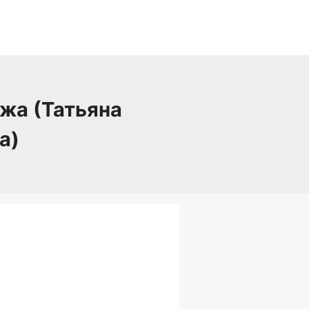
ежа (Татьяна
а)