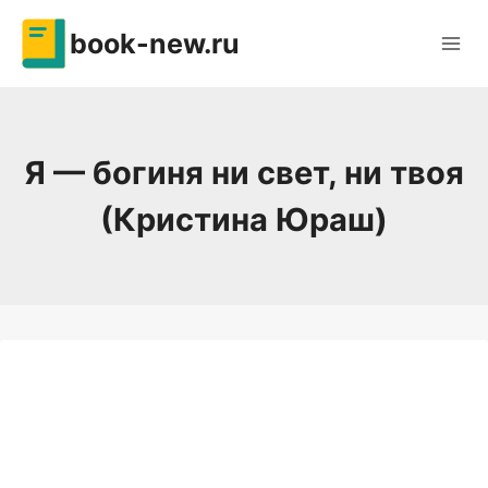
Перейти
book-new.ru
к
содержимому
Я — богиня ни свет, ни твоя
(Кристина Юраш)