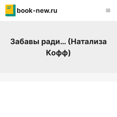
Перейти
book-new.ru
к
содержимому
Забавы ради… (Натализа
Кофф)