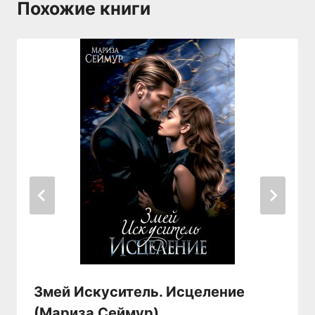
Похожие книги
Змей Искуситель. Исцеление
(Мариза Сеймур)