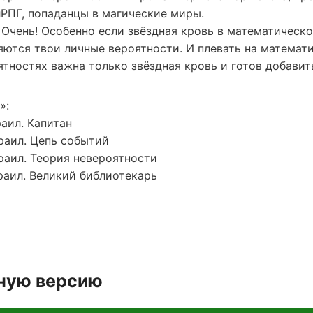
лРПГ, попаданцы в магические миры.
 Очень! Особенно если звёздная кровь в математическ
ются твои личные вероятности. И плевать на математик
оятностях важна только звёздная кровь и готов добавит
»:
раил. Капитан
раил. Цепь событий
раил. Теория невероятности
раил. Великий библиотекарь
лную версию