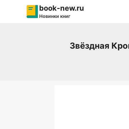
Перейти
book-new.ru
к
Новинки книг
содержимому
Звёздная Кро