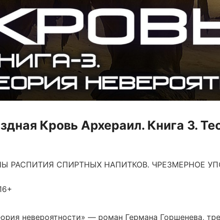
здная Кровь Архераил. Книга 3. Те
Ы РАСПИТИЯ СПИРТНЫХ НАПИТКОВ. ЧРЕЗМЕРНОЕ УП
16+
еория невероятности» — роман Германа Горшенева, тре